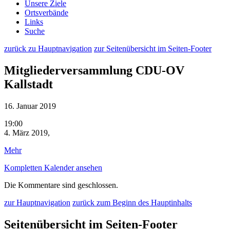
Unsere Ziele
Ortsverbände
Links
Suche
zurück zu Hauptnavigation
zur Seitenübersicht im Seiten-Footer
Mitgliederversammlung CDU-OV
Kallstadt
16. Januar 2019
Mitgliederversammlung
19:00
CDU-
4. März 2019,
OV
über
Mehr
Kallstadt
{title}
Kompletten Kalender ansehen
Die Kommentare sind geschlossen.
zur Hauptnavigation
zurück zum Beginn des Hauptinhalts
Seitenübersicht im Seiten-Footer